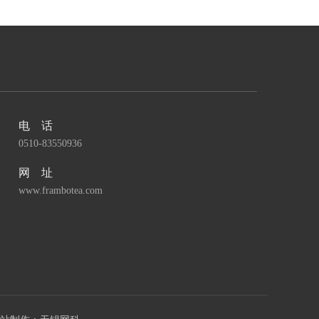
电 话
0510-83550936
网 址
www.frambotea.com