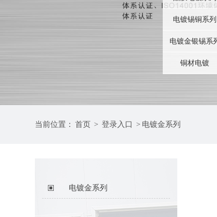
电镀锡铜系列
电镀金银锡系
铜材电镀
当前位置：
首页
>
登录入口
>
电镀金系列
电镀金系列