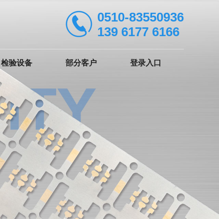
0510-83550936
139 6177 6166
检验设备
部分客户
登录入口