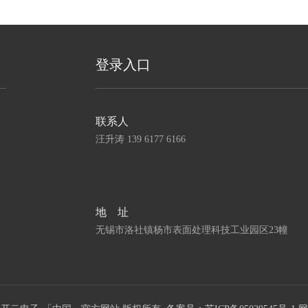
登录入口
联系人
汪升涛 139 6177 6166
地 址
无锡市洛社镇杨市表面处理科技工业园区23幢