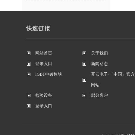
快速链接
网站首页
关于我们
登录入口
新闻动态
IGBT电镀模块
开云电子·「中国」官方
网站
检验设备
部分客户
登录入口