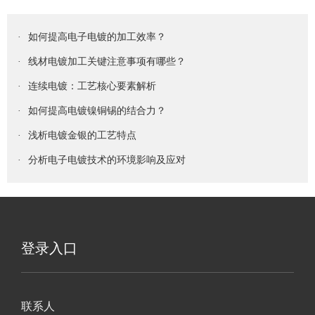
电镀动态
·
如何提高电子电镀的加工效率？
IGBT电镀模块
·
线材电镀加工关键注意事项有哪些？
开云电子·「中国」官方网站
·
连续电镀：工艺核心要素解析
检验设备
·
如何提高电镀镍铜锡的结合力？
·
浅析电镀金银的工艺特点
部分客户
·
分析电子电镀技术的环境影响及应对
登录入口
登录入口
联系人