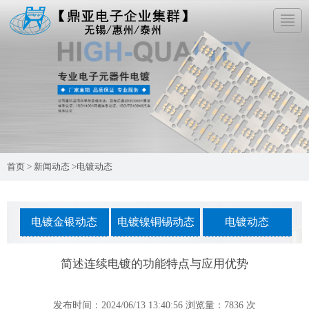
网站首页
关于我们
登录入口
电镀金系列
首页
>
新闻动态
>
电镀动态
电镀银系列
电镀金银动态
电镀镍铜锡动态
电镀动态
电镀镍系列
简述连续电镀的功能特点与应用优势
镀锡铋系列
回流锡
发布时间：2024/06/13 13:40:56
浏览量：7836 次