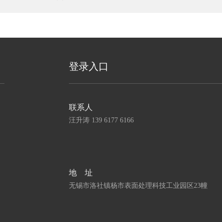
登录入口
联系人
汪升涛 139 6177 6166
地 址
无锡市洛社镇杨市表面处理科技工业园区23幢