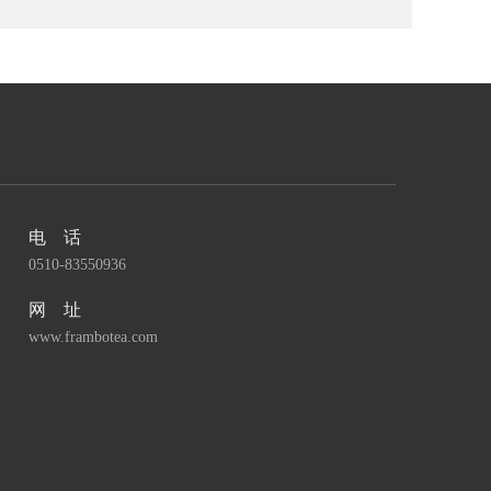
电 话
0510-83550936
网 址
www.frambotea.com