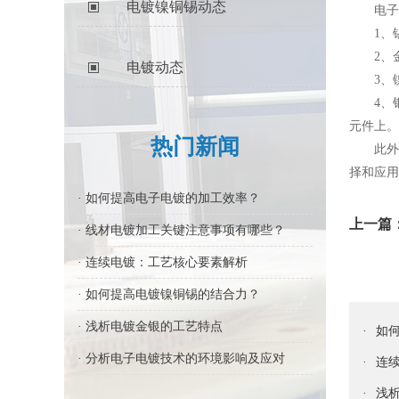
电镀镍铜锡动态
电子电
1、
2、
电镀动态
3、
4、
元件上。
热门新闻
此外
择和应用
· 如何提高电子电镀的加工效率？
上一篇
· 线材电镀加工关键注意事项有哪些？
· 连续电镀：工艺核心要素解析
· 如何提高电镀镍铜锡的结合力？
· 浅析电镀金银的工艺特点
·
如
· 分析电子电镀技术的环境影响及应对
·
连
·
浅