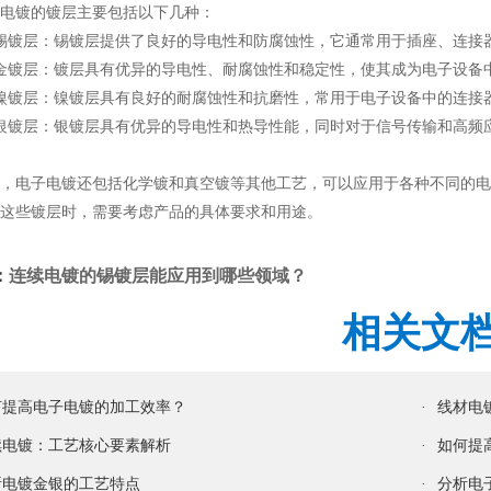
镀的镀层主要包括以下几种：
锡镀层：锡镀层提供了良好的导电性和防腐蚀性，它通常用于插座、连接
金镀层：镀层具有优异的导电性、耐腐蚀性和稳定性，使其成为电子设备
镍镀层：镍镀层具有良好的耐腐蚀性和抗磨性，常用于电子设备中的连接
银镀层：银镀层具有优异的导电性和热导性能，同时对于信号传输和高频
，电子电镀还包括化学镀和真空镀等其他工艺，可以应用于各种不同的电
这些镀层时，需要考虑产品的具体要求和用途。
：
连续电镀的锡镀层能应用到哪些领域？
相关文
何提高电子电镀的加工效率？
·
线材电
续电镀：工艺核心要素解析
·
如何提
析电镀金银的工艺特点
·
分析电